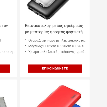
ι τον
Επανακαταλογηστέος εφεδρικός
με μπαταρίες φορητός φορτιστής
10000mah για το τηλέφωνο
1
Όνομα:Στην παροχή ηλεκτρικού ρεύματος επιτροπής των οδηγήσεων
Μέγεθος:11.02cm X 5.28cm X 1,26 εκατ.
ραπλακέ εξαγωγής
Χρώμα:μπλε λευκό、 κόκκινο、, μαύρο
ΕΠΙΚΟΙΝΩΝΉΣΤΕ