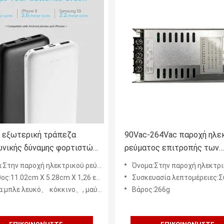
 εξωτερική τράπεζα
90Vac-264Vac παροχή ηλε
νικής δύναμης φορτιστών
ρεύματος επιτροπής των
ιών εξωτερικής
οδηγήσεων για το φως
 παροχή ηλεκτρικού ρεύματος επιτροπής των οδηγήσεων
Όνομα:Στην παροχή ηλεκτρικού ρεύματος επιτροπής 
ρου αρσενηκού
ς:11.02cm X 5.28cm X 1,26 εκατ.
Συσκευασία λεπτομέρειες:Συσκευασία κιβωτίω
ματος 2.4A για το γαλαξία
:μπλε λευκό、 κόκκινο、, μαύρο
Βάρος:266g
msung