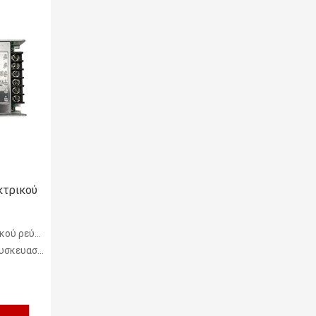
κτρικού
των οδηγήσεων
ν κοντραπλακέ