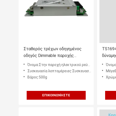
Σταθερός τρέχων οδηγημένος
TS1694
οδηγός Dimmable παροχής
δύναμη
ηλεκτρικού ρεύματος επιτροπής
φορτισ
Όνομα:Στην παροχή ηλεκτρικού ρεύματος επιτροπής των οδηγήσεων
Όνομα:Στην
των οδηγήσεων TS16949 66A
Συσκευασία λεπτομέρειες:Συσκευασία κιβωτίων κοντραπλακέ
Μέγεθο
Βάρος:500g
Χρώμα
ΕΠΙΚΟΙΝΩΝΉΣΤΕ