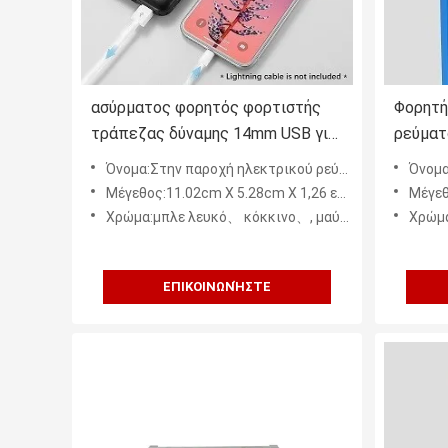
ασύρματος φορητός φορτιστής
Φορητή
τράπεζας δύναμης 14mm USB για
ρεύματ
Iphone 218g
φορτισ
Όνομα:Στην παροχή ηλεκτρικού ρεύματος επιτροπής των οδηγήσεων
Όνομα:Στην
10000m
Μέγεθος:11.02cm X 5.28cm X 1,26 εκατ.
Μέγεθο
Χρώμα:μπλε λευκό、 κόκκινο、, μαύρο
Χρώμα
ΕΠΙΚΟΙΝΩΝΉΣΤΕ