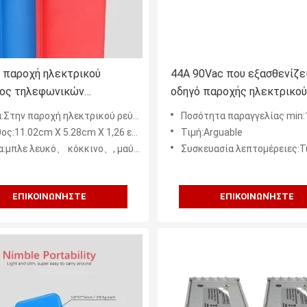
 παροχή ηλεκτρικού
44A 90Vac που εξασθενίζε
ος τηλεφωνικών
οδηγό παροχής ηλεκτρικού
τών μπαταριών TS16949
ρεύματος επιτροπής των
 παροχή ηλεκτρικού ρεύματος επιτροπής των οδηγήσεων
Ποσότητα παραγγελίας min:
Ah για το iPhone 8
οδηγήσεων
ς:11.02cm X 5.28cm X 1,26 εκατ.
Τιμή:Arguable
:μπλε λευκό、 κόκκινο、, μαύρο
Συσκευασία λεπτομέρειες:Τυποποιημένο χαρτοκιβώτιο κοντ
ΕΠΙΚΟΙΝΩΝΉΣΤΕ
ΕΠΙΚΟΙΝΩΝΉΣΤΕ