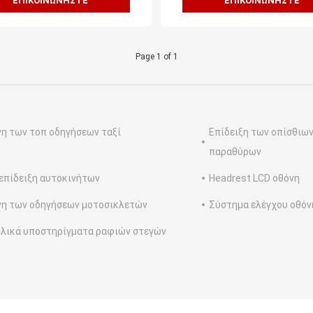
ΕΠΙΚΟΙΝΩΝΉΣΤΕ
ΕΠΙΚΟΙΝΩΝΉΣΤΕ
Page 1 of 1
η των τοπ οδηγήσεων ταξί
Επίδειξη των οπίσθιω
παραθύρων
επίδειξη αυτοκινήτων
Headrest LCD οθόνη
η των οδηγήσεων μοτοσικλετών
Σύστημα ελέγχου οθόν
λικά υποστηρίγματα ραφιών στεγών