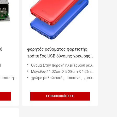
ού
φορητός ασύρματος φορτιστής
τράπεζας USB δύναμης χρέωσης
mable
εξωτερικής διαμέτρου αρσενηκού
1
Όνομα:Στην παροχή ηλεκτρικού ρεύματος επιτροπής των οδηγήσεων
σπειρώματος 10000mAh
Μέγεθος:11.02cm X 5.28cm X 1,26 εκατ.
ραπλακέ εξαγωγής
χρώμα:μπλε λευκό、 κόκκινο、, μαύρο
ΕΠΙΚΟΙΝΩΝΉΣΤΕ