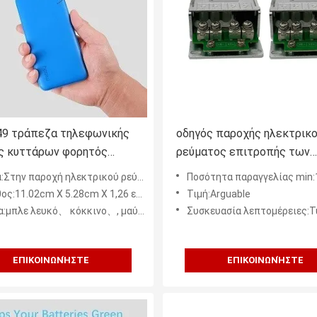
9 τράπεζα τηλεφωνικής
οδηγός παροχής ηλεκτρικ
ς κυττάρων φορητός
ρεύματος επιτροπής των
τής μπαταριών για Iphone
οδηγήσεων 47Hz-63Hz Dim
 παροχή ηλεκτρικού ρεύματος επιτροπής των οδηγήσεων
Ποσότητα παραγγελίας min:
ς:11.02cm X 5.28cm X 1,26 εκατ.
Τιμή:Arguable
:μπλε λευκό、 κόκκινο、, μαύρο
Συσκευασία λεπτομέρειες:Τυποποιημένο χαρτοκιβώτιο κοντ
ΕΠΙΚΟΙΝΩΝΉΣΤΕ
ΕΠΙΚΟΙΝΩΝΉΣΤΕ