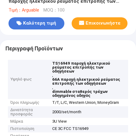
παροχής ηλεκτρικού ρεύματος επιτροπής των
οδηγήσεων TS16949 66A
Τιμή：Arguable
MOQ：100
Καλύτερη τιμή
Επικοινωνήστε
Περιγραφή Προϊόντων
TS16949 παροχή ηλεκτρικού
ρεύματος επιτροπής των
οδηγήσεων
,
Υψηλό φως
66A παροχή ηλεκτρικού ρεύματος
επιτροπής των οδηγήσεων
,
dimmable σταθερός τρέχων
οδηγημένος οδηγός
Όροι πληρωμής
T/T, L/C, Western Union, MoneyGram
Δυνατότητα
2000/set/month
προσφοράς
Μάρκα
3U View
Πιστοποίηση
CE 3C FCC TS16949
Ποσότητα