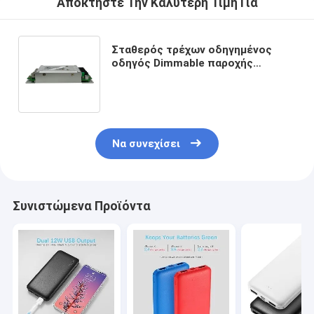
Αποκτήστε Την Καλύτερη Τιμή Για
Σταθερός τρέχων οδηγημένος
οδηγός Dimmable παροχής
ηλεκτρικού ρεύματος επιτροπής
των οδηγήσεων TS16949 66A
Να συνεχίσει
Συνιστώμενα Προϊόντα