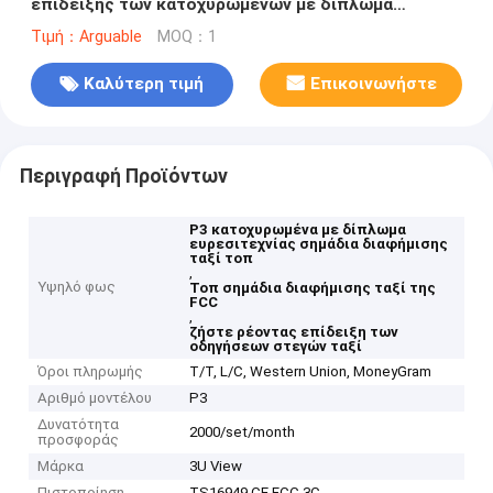
επίδειξης των κατοχυρωμένων με δίπλωμα
ευρεσιτεχνίας σχεδίου οδηγήσεων ταξί τοπ
Τιμή：Arguable
MOQ：1
Καλύτερη τιμή
Επικοινωνήστε
Περιγραφή Προϊόντων
P3 κατοχυρωμένα με δίπλωμα
ευρεσιτεχνίας σημάδια διαφήμισης
ταξί τοπ
,
Υψηλό φως
Τοπ σημάδια διαφήμισης ταξί της
FCC
,
ζήστε ρέοντας επίδειξη των
οδηγήσεων στεγών ταξί
Όροι πληρωμής
T/T, L/C, Western Union, MoneyGram
Αριθμό μοντέλου
P3
Δυνατότητα
2000/set/month
προσφοράς
Μάρκα
3U View
Πιστοποίηση
TS16949 CE FCC 3C