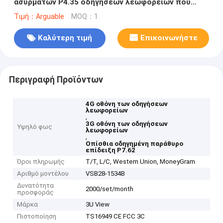
ασύρματων P4.35 οδηγήσεων λεωφορείων που
διαφημίζει WIFI/3G/4G/GPS
Τιμή：Arguable
MOQ：1
Καλύτερη τιμή
Επικοινωνήστε
Περιγραφή Προϊόντων
4G οθόνη των οδηγήσεων
λεωφορείων
,
3G οθόνη των οδηγήσεων
Υψηλό φως
λεωφορείων
,
Οπίσθια οδηγημένη παράθυρο
επίδειξη P7.62
Όροι πληρωμής
T/T, L/C, Western Union, MoneyGram
Αριθμό μοντέλου
VSB28-1534B
Δυνατότητα
2000/set/month
προσφοράς
Μάρκα
3U View
Πιστοποίηση
TS16949 CE FCC 3C