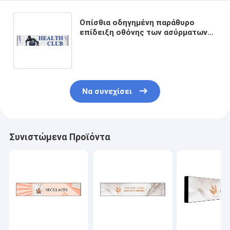
Οπίσθια οδηγημένη παράθυρο
επίδειξη οθόνης των ασύρματων
P4.35 οδηγήσεων λεωφορείων που
διαφημίζει WIFI/3G/4G/GPS
Να συνεχίσει
Συνιστώμενα Προϊόντα