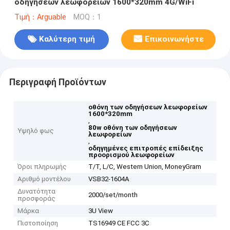
οδηγήσεων λεωφορείων 1600*320mm 4G/WiFi
Τιμή：Arguable
MOQ：1
Καλύτερη τιμή
Επικοινωνήστε
Περιγραφή Προϊόντων
οθόνη των οδηγήσεων λεωφορείων
1600*320mm
,
80w οθόνη των οδηγήσεων
Υψηλό φως
λεωφορείων
,
οδηγημένες επιτροπές επίδειξης
προορισμού λεωφορείων
Όροι πληρωμής
T/T, L/C, Western Union, MoneyGram
Αριθμό μοντέλου
VSB32-1604A
Δυνατότητα
2000/set/month
προσφοράς
Μάρκα
3U View
Πιστοποίηση
TS16949 CE FCC 3C