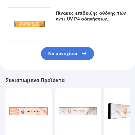
Πίνακες επίδειξης οθόνης των
αντι-UV P4 οδηγήσεων
λεωφορείων 1600*320mm
4G/WiFi
Να συνεχίσει
Συνιστώμενα Προϊόντα