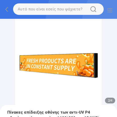
2
/
4
Πίνακες επίδειξης οθόνης των αντι-UV P4