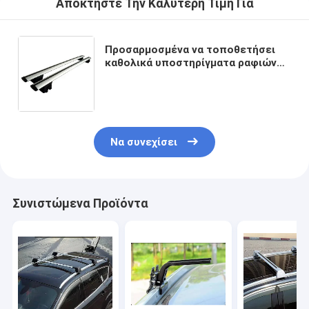
Αποκτήστε Την Καλύτερη Τιμή Για
Προσαρμοσμένα να τοποθετήσει
καθολικά υποστηρίγματα ραφιών
στεγών για το τοπ μεταφορέα
300kg αυτοκινήτων
Να συνεχίσει
Συνιστώμενα Προϊόντα