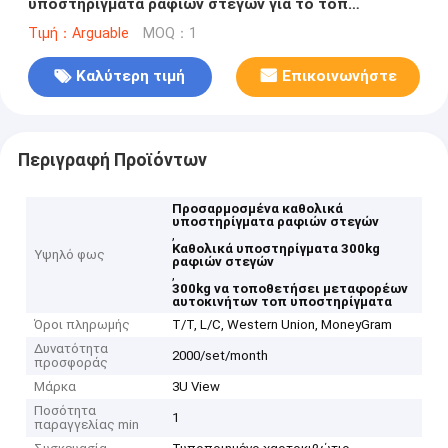
υποστηρίγματα ραφιών στεγών για το τοπ
μεταφορέα 300kg αυτοκινήτων
Τιμή：Arguable
MOQ：1
Καλύτερη τιμή
Επικοινωνήστε
Περιγραφή Προϊόντων
Προσαρμοσμένα καθολικά
υποστηρίγματα ραφιών στεγών
,
Καθολικά υποστηρίγματα 300kg
Υψηλό φως
ραφιών στεγών
,
300kg να τοποθετήσει μεταφορέων
αυτοκινήτων τοπ υποστηρίγματα
Όροι πληρωμής
T/T, L/C, Western Union, MoneyGram
Δυνατότητα
2000/set/month
προσφοράς
Μάρκα
3U View
Ποσότητα
1
παραγγελίας min